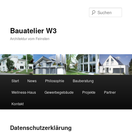
Zum
primären
Suc
Inhalt
springen
Bauatelier W3
Architektur vom Feinsten
Hauptmenü
Start
News
Philosophie
Bauberatung
Wellness-Haus
Gewerbegebäude
Projekte
Partner
Kontakt
Datenschutzerklärung