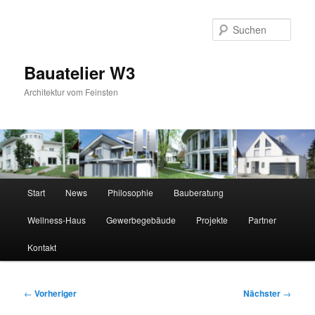
Zum
primären
Suc
Inhalt
springen
Bauatelier W3
Architektur vom Feinsten
Hauptmenü
Start
News
Philosophie
Bauberatung
Wellness-Haus
Gewerbegebäude
Projekte
Partner
Kontakt
Beitragsnavigation
←
Vorheriger
Nächster
→