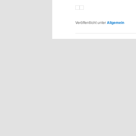
Veröffentlicht unter
Allgemein
Wohnhaus im Kreis 
Veröffentlicht am
7. März 2025
von
T
Für eine Familie im Kreis L
zweigeschossiges Wohnhaus
Ortschaft führten zum Konz
individuelle Planung ist gan
abgestimmt. Im Erdgeschos
die umliegende Landschaft 
wurden damit von Hans Max 
in massiver Bauweise geplan