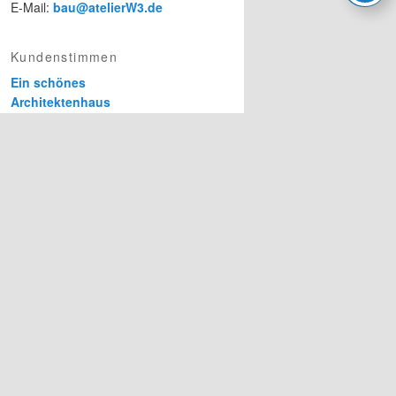
E-Mail:
bau@atelierW3.de
Kundenstimmen
Ein schönes
Architektenhaus
Erfahren Sie mehr über
unsere erfolgreichen
Bauprojekte.