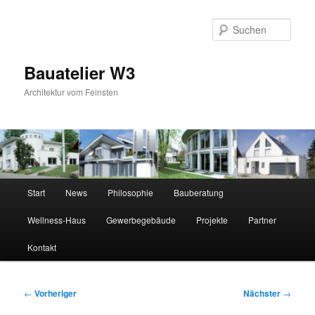
Zum
primären
Suc
Inhalt
springen
Bauatelier W3
Architektur vom Feinsten
Hauptmenü
Start
News
Philosophie
Bauberatung
Wellness-Haus
Gewerbegebäude
Projekte
Partner
Kontakt
Beitragsnavigation
←
Vorheriger
Nächster
→