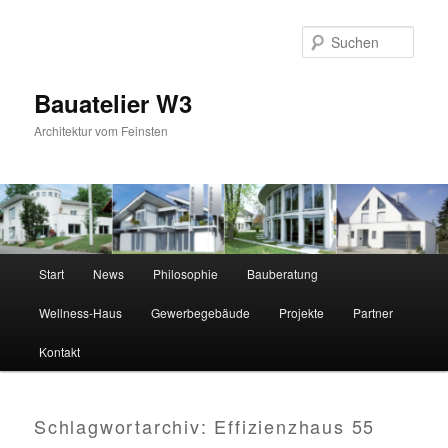
Zum
Zum
primären
sekundären
Suc
Inhalt
Inhalt
springen
springen
Bauatelier W3
Architektur vom Feinsten
Hauptmenü
Start
News
Philosophie
Bauberatung
Wellness-Haus
Gewerbegebäude
Projekte
Partner
Kontakt
Schlagwortarchiv:
Effizienzhaus 55