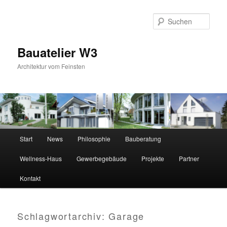
Zum
Zum
primären
sekundären
Suc
Inhalt
Inhalt
springen
springen
Bauatelier W3
Architektur vom Feinsten
Hauptmenü
Start
News
Philosophie
Bauberatung
Wellness-Haus
Gewerbegebäude
Projekte
Partner
Kontakt
Schlagwortarchiv:
Garage