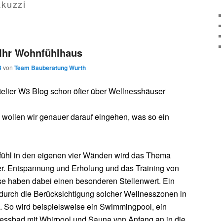
akuzzi
Ihr Wohnfühlhaus
3
von
Team Bauberatung Wurth
elier W3 Blog schon öfter über Wellnesshäuser
 wollen wir genauer darauf eingehen, was so ein
ühl in den eigenen vier Wänden wird das Thema
r. Entspannung und Erholung und das Training von
se haben dabei einen besonderen Stellenwert. Ein
durch die Berücksichtigung solcher Wellnesszonen in
. So wird beispielsweise ein Swimmingpool, ein
nessbad mit Whirpool und Sauna von Anfang an in die