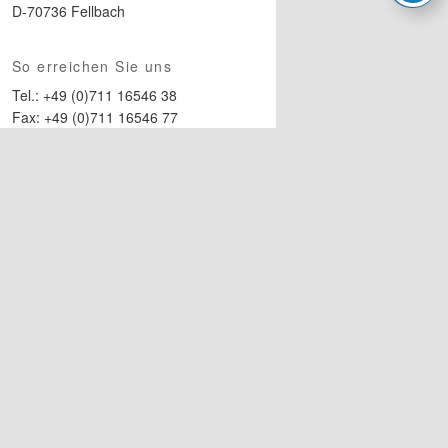
D-70736 Fellbach
So erreichen Sie uns
Tel.: +49 (0)711 16546 38
Fax: +49 (0)711 16546 77
E-Mail:
bau@atelierW3.de
Kundenstimmen
Ein schönes
Architektenhaus
Erfahren Sie mehr über