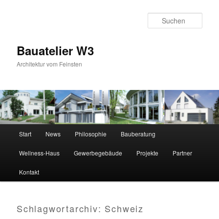
Zum
Zum
primären
sekundären
Suc
Inhalt
Inhalt
springen
springen
Bauatelier W3
Architektur vom Feinsten
Hauptmenü
Start
News
Philosophie
Bauberatung
Wellness-Haus
Gewerbegebäude
Projekte
Partner
Kontakt
Schlagwortarchiv:
Schweiz