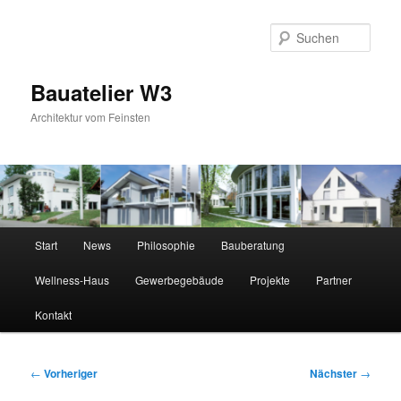
Zum
primären
Suc
Inhalt
springen
Bauatelier W3
Architektur vom Feinsten
Hauptmenü
Start
News
Philosophie
Bauberatung
Wellness-Haus
Gewerbegebäude
Projekte
Partner
Kontakt
Beitragsnavigation
←
Vorheriger
Nächster
→