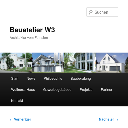
Zum
primären
Suc
Inhalt
springen
Bauatelier W3
Architektur vom Feinsten
Hauptmenü
Start
News
Philosophie
Bauberatung
Wellness-Haus
Gewerbegebäude
Projekte
Partner
Kontakt
Beitragsnavigation
←
Vorheriger
Nächster
→