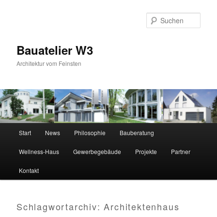
Zum
Zum
primären
sekundären
Suc
Inhalt
Inhalt
springen
springen
Bauatelier W3
Architektur vom Feinsten
Hauptmenü
Start
News
Philosophie
Bauberatung
Wellness-Haus
Gewerbegebäude
Projekte
Partner
Kontakt
Schlagwortarchiv:
Architektenhaus