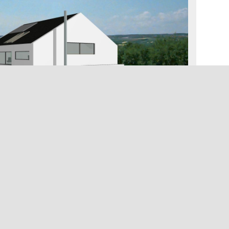
det sich die Zufahrt zur Tiefgarage mit ihren beiden
ng zum Wohnhaus über eine Außentreppe zum EG.