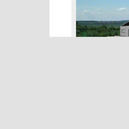
Architektenhaus, bei Leonberg
Im UG zur Ostseite hin befin
Stellplätzen und der Zuga