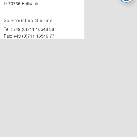
D-70736 Fellbach
So erreichen Sie uns
Tel.: +49 (0)711 16546 38
Fax: +49 (0)711 16546 77
E-Mail:
bau@atelierW3.de
Kundenstimmen
Ein schönes
Architektenhaus
Erfahren Sie mehr über