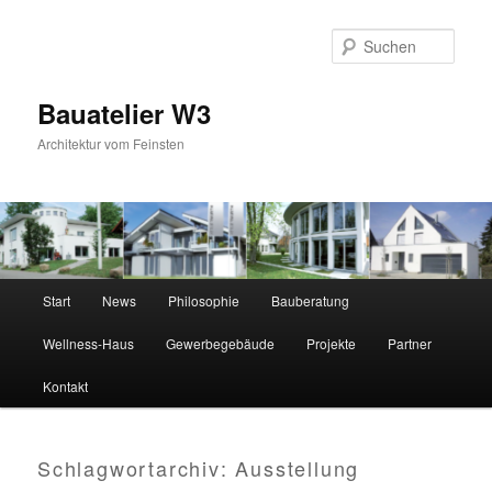
Zum
Zum
primären
sekundären
Suc
Inhalt
Inhalt
springen
springen
Bauatelier W3
Architektur vom Feinsten
Hauptmenü
Start
News
Philosophie
Bauberatung
Wellness-Haus
Gewerbegebäude
Projekte
Partner
Kontakt
Schlagwortarchiv:
Ausstellung