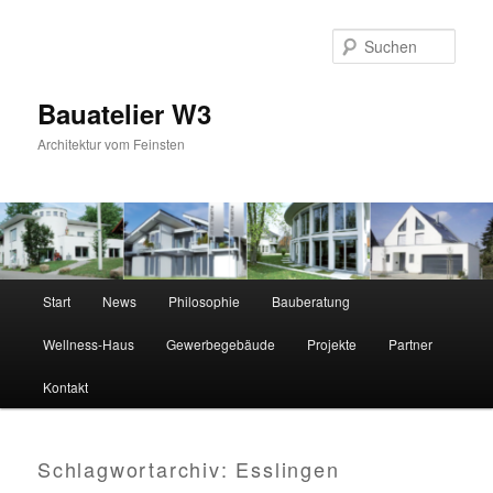
Zum
Zum
primären
sekundären
Suc
Inhalt
Inhalt
springen
springen
Bauatelier W3
Architektur vom Feinsten
Hauptmenü
Start
News
Philosophie
Bauberatung
Wellness-Haus
Gewerbegebäude
Projekte
Partner
Kontakt
Schlagwortarchiv:
Esslingen