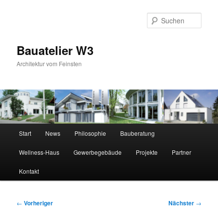
Zum
primären
Suc
Inhalt
springen
Bauatelier W3
Architektur vom Feinsten
Hauptmenü
Start
News
Philosophie
Bauberatung
Wellness-Haus
Gewerbegebäude
Projekte
Partner
Kontakt
Beitragsnavigation
←
Vorheriger
Nächster
→