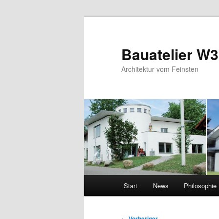
Zum
primären
Inhalt
Bauatelier W3
springen
Architektur vom Feinsten
Hauptmenü
Start
News
Philosophie
Beitragsnavigation
←
Vorheriger