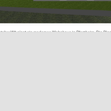
telier W3 plant ein modernes Wohnhaus in Pforzheim. Die Plan
 man von allen Wohnräumen einen Ausblick auf die umgebende
t hat. Die Wohnflächen beträgt 230 qm und der Bruttorauminhalt
 Das Gebäude wird in massiver Bauweise erstellt