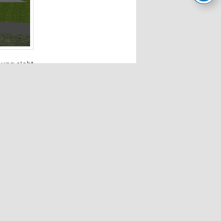
ung sieht
 liegt bei