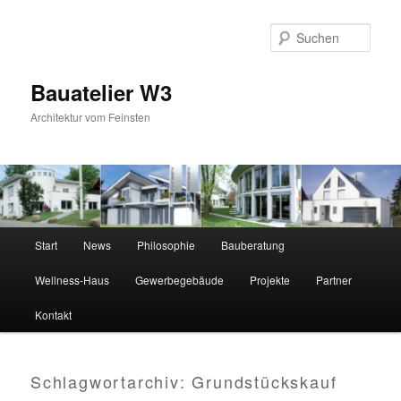
Zum
Zum
primären
sekundären
Suc
Inhalt
Inhalt
springen
springen
Bauatelier W3
Architektur vom Feinsten
Hauptmenü
Start
News
Philosophie
Bauberatung
Wellness-Haus
Gewerbegebäude
Projekte
Partner
Kontakt
Schlagwortarchiv:
Grundstückskauf